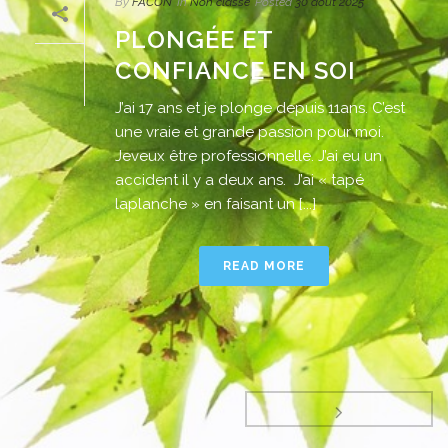
By
FACON
In
Non classé
Posted
30 août 2025
PLONGÉE ET
CONFIANCE EN SOI
J’ai 17 ans et je plonge depuis 11ans. C’est
une vraie et grande passion pour moi.
Jeveux être professionnelle. J’ai eu un
accident il y a deux ans. J’ai « tapé
laplanche » en faisant un [...]
READ MORE