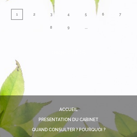
1
2
3
4
5
6
7
8
9
...
page
1
of
15
ACCUEIL
PRESENTATION DU CABINET
QUAND CONSULTER ? POURQUOI ?