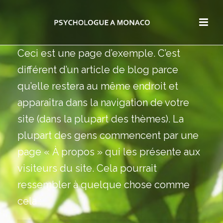
Ceci est une page d’exemple. C’est
différent d’un article de blog parce
qu’elle restera au même endroit et
apparaîtra dans la navigation de votre
site (dans la plupart des thèmes). La
plupart des gens commencent par une
page « À propos » qui les présente aux
visiteurs du site. Cela pourrait
ressembler à quelque chose comme
cela :