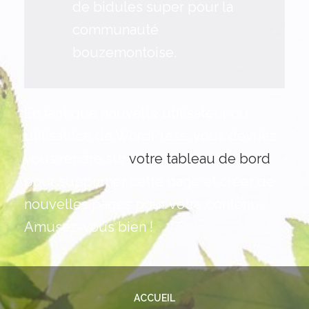
de bidules super pour la
communauté
bouzemontoise.
En tant que nouvel·le utilisateur ou
utilisatrice de WordPress, vous devriez
vous rendre sur
votre tableau de bord
pour supprimer cette page et créer de
nouvelles pages pour votre contenu.
Amusez-vous bien !
ACCUEIL