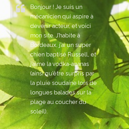
Bonjour ! Je suis un
mécanicien qui aspire à
devenir acteur, et voici
mon site. J’habite à
Bordeaux, j’ai un super
chien baptisé Russell, et
j’aime la vodka-ananas
(ainsi qu’être surpris par
la pluie soudaine lors de
longues balades sur la
plage au coucher du
soleil).